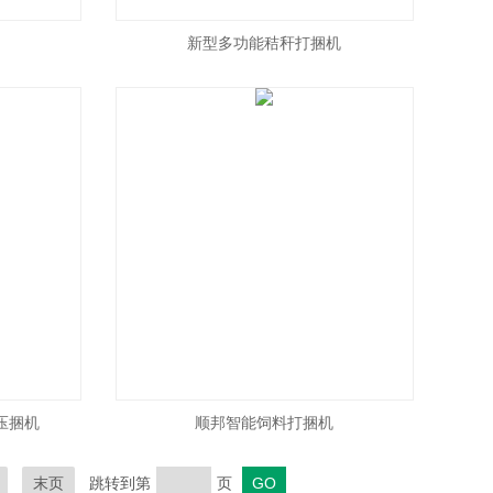
新型多功能秸秆打捆机
拾压捆机
顺邦智能饲料打捆机
末页
跳转到第
页