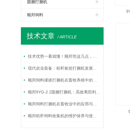
圆捆打捆机
9
顺邦饲料
技术文章
/ ARTICLE
技术优势一看就懂！顺邦凭这几点，把速度、通过、耐用做到均衡顶配
现代农业装备：秸秆捡拾打捆机发展趋势与应用前景
顺邦饲料揉搓打捆机在畜牧养殖中的实用优势
顺邦9YG-2.2圆捆打捆机：高效离田利器，解锁秸秆综合利用新路径
顺邦饲料打捆机在畜牧业中的应用与优势
顺邦秸秆饲料收集机的维护保养与使用要点