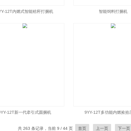
YY-12T内燃式智能秸秆打捆机
智能饲料打捆机
9YY-12T新一代牵引式圆捆机
9YY-12T多功能内燃捡
共 263 条记录，当前 9 / 44 页
首页
上一页
下一页