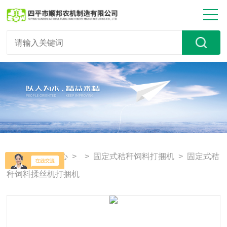
首页
>
产品中心
> >
固定式秸秆饲料打捆机
> 固定式秸
秆饲料揉丝机打捆机