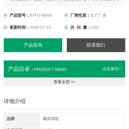
场地固定作业。具有结构合理、性能优良、维护简单、可靠性
高的特点，其优点是打包速度快、自动称重（由于工作环境影
产品型号：
9YFG-66RA
厂商性质：
生产厂家
响，可能会出现重量误差，请您谅解）。
更新时间：
2026-07-14
访 问 量：
2207
产品咨询
联系我们
产品目录
点击展开+
/ PRODUCT MENU
查看全部 >>
详细介绍
品牌
顺邦农机