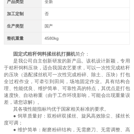
产品类型
全新
加工定制
否
生产类型
国产
整机重量
4580kg
固定式秸秆饲料揉丝机打捆机
简介：
是我公司自主创新研发的新产品。该机设计新颖，专用
于秸秆饲料压块，适合我国农艺要求，可以一次性完成秸秆
的压块（选配揉丝机可一次性完成粉碎、除土、压块）打包
全过程作业，可牵引到田间，场地固定作业。具有结构合
理、性能优良、维护简单、可靠性高的特点，其优点是打包
速度快、自动称重（由于工作环境影响，可能会出现重量误
差，请您谅解）。
其各项性能指标均优于国家相关标准的要求。
● 饲草质量好：双粉碎双揉丝、旋风高效除尘、揉丝长
度可调；
● 维护简单：耐磨粉碎结构，无需磨刀、无需调整、高