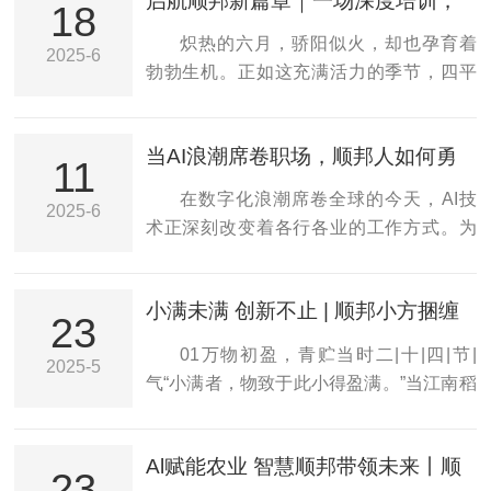
启航顺邦新篇章｜一场深度培训，
18
点燃新员工的归属与担当！
炽热的六月，骄阳似火，却也孕育着
2025-6
勃勃生机。正如这充满活力的季节，四平
市顺邦农机制造有限公司迎来了一批新鲜
血液，他们带着对未来的憧憬与对顺邦的
当AI浪潮席卷职场，顺邦人如何勇
期待，正式开启了职业生涯的新篇章。为
11
立潮头？“AI赋能”分享会给出答案！
帮助这批自3月至6月入职的新员工迅速融
在数字化浪潮席卷全球的今天，AI技
2025-6
入企业文化、熟悉管理制度、树立安全意
术正深刻改变着各行各业的工作方式。为
识，顺邦农机于6月13日下午13:00，在公
助力企业管理升级，提升员工数字化技
司四楼会议室，精心组织了一场内容丰
能，6月6日下午13:30，四平市顺邦农机制
富、形式生动的新员工培训。这场为期两
小满未满 创新不止 | 顺邦小方捆缠
造有限公司在四楼会议室举办了一场别开
23
小时的培训，不仅是知识的传授，更是一
膜机新疆青贮作业直击
生面的“AI赋能”专题分享会。公司全体管理
01万物初盈，青贮当时二|十|四|节|
次温暖的迎新之旅，一次深刻的文化洗
2025-5
岗员工齐聚一堂，共同探索AI如何赋能日
气“小满者，物致于此小得盈满。”当江南稻
礼，一次对未来职业生涯的悉心导航。公
常工作，提升效率与创造力。本次“AI赋
田泛起新绿，新疆却已迎来青贮黄金期
司领导层高...
能”分享会由人力资源中心孙广春经理主
——茎叶水分饱满，恰是最佳收割时刻。
讲，内容涵盖AI工具的应用、智能体创
Al赋能农业 智慧顺邦带领未来丨顺
青贮裹膜，这一将“青色夏天”封存的技术，
23
建、AI绘图及AI会议记录等实用技能。如