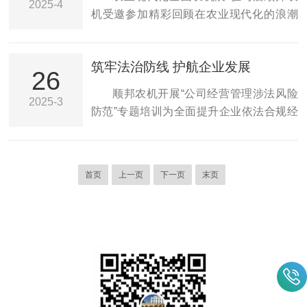
2025-4
根农机研发一线的最高礼赞，亦是对顺邦
机受邀参加精彩回顾在农业现代化的浪潮
保持适当的张力，以确保传动系统正常运
农机以创新驱动农业现代化发展的充分肯
中，以“智能农机引领农业现代化”为主题的
作。检查链条是...
定。攻坚克难：从“卡脖子”到“中国芯”的逆
2025全国农业机械展览会，于今年3月21-
袭之路作为公司智能农机研发带头人，王
筑牢法治防线 护航企业发展
23日在河南驻马店国际会展中心盛大启
26
雷带领团队打破国外技术垄断，成功研发
幕，吸引600余家企业共襄盛举。四平市顺
顺邦农机开展“公司经营管理涉法风险
出秸秆饲料打捆机。解决了畜牧业养殖户
2025-3
邦农机制造有限公司携多款创新产品惊艳
防范”专题培训为全面提升企业依法合规经
面对玉米秸秆饲料秸秆粗硬、节头和...
亮相，成为全场焦点。一、创新驱动，打
营水平，强化全员法律风险防控意识，3月
造农机新品顺邦新款秸秆饲料打捆机在此
21日顺邦农机组织开展“公司经营管理涉法
次展会上大放异彩。从材质上看，捡拾机
风险防范”专题培训。本次培训特邀吉林吉
系统采用了更高强度的材料，就像给设备
首页
上一页
下一页
末页
天律师事务所高级合伙人、政府法律专家
的“手”穿上了坚固的铠甲，更耐用，寿命更
库专家王坤律师担任主讲，公司全体管理
长；除尘弧型板也选用了耐磨材质...
岗参训，通过“理论+案例+培训”三维赋能，
为企业合规经营注入“法治强心剂”。01理论
讲解全面了解知识产权相关知识培训中，
王坤律师通过对知识产权定义、特点、重
要性的讲解，让大家对知识产权有了初步