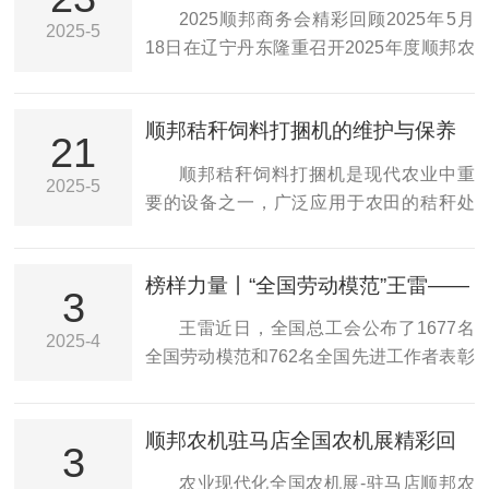
邦农机2025商务大会精彩回顾
正成为牧场越冬备粮的关键。而此刻，在
2025顺邦商务会精彩回顾2025年5月
同一把金钥匙，为全体管理岗员工打开了
2025-5
新疆饲草基地，顺邦小方捆缠膜机的轰鸣
18日在辽宁丹东隆重召开2025年度顺邦农
通往智能办公新时代的大门，现场...
声，正与夏风共奏现代农业的节气乐章。
机经销商大会。大会以“AI赋能农业智慧顺
02创新解码：全自动一体化，更高效●自动
邦带领未来”为主题，汇聚全国经销商代
化：实现了打包机打捆、缠内膜、送包、
顺邦秸秆饲料打捆机的维护与保养
表，共同探讨农业智能化转型与全产业链
21
缠外膜等一体化全自动作业；●先进性：从
技巧
协同发展新路径。顺邦农机扎根东北农业
顺邦秸秆饲料打捆机是现代农业中重
人工套袋升级为自动裹包，降低了人工成
2025-5
沃土，已构建覆盖农机制造、生物饲料、
要的设备之一，广泛应用于农田的秸秆处
本，解放了劳动力；●饲料质量好：对...
秸秆综合利用、绿色种植及健康养护的全
理、饲料加工等领域。为了确保其长期高
生态产业链。其核心产品通过技术迭代实
效运行和延长使用寿命，定期的维护与保
现智能化升级，新一代秸秆饲料打捆机搭
榜样力量丨“全国劳动模范”王雷——
养至关重要。以下是顺邦秸秆饲料打捆机
3
载智能控制系统，显著提升作业效率；生
以科技之犁深耕农业现代化沃土
的维护与保养技巧。一、日常检查1、检查
王雷近日，全国总工会公布了1677名
物饲料研发成果助力畜牧业绿色转型；秸
2025-4
液压系统：液压系统是关键部分之一，检
全国劳动模范和762名全国先进工作者表彰
秆纸浆模塑技术推动农业废弃物资源化...
查油箱内的液压油是否充足，油质是否清
对象名单，顺邦农机总工程师王雷上榜。
洁。如果发现油质变脏或者油位不足，应
同时，四平市委宣传部也传来了好消息，
及时更换和补充。此外，还需检查液压管
顺邦农机驻马店全国农机展精彩回
王雷被评为“四平好人2024年度人物”。这
3
路和连接件是否有泄漏，确保密封性良
顾
一系列殊荣，既是对其个人十年如一日扎
农业现代化全国农机展-驻马店顺邦农
好。2、检查链条和皮带：链条和皮带需要