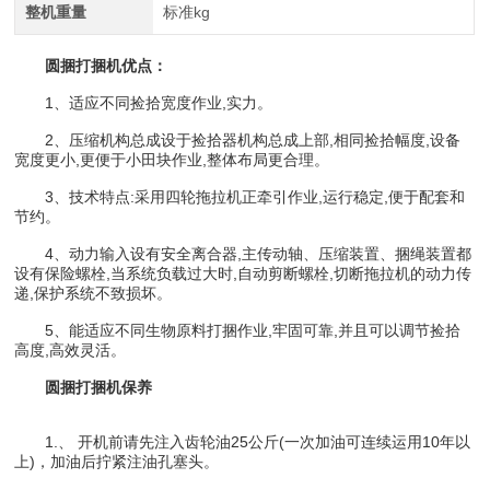
整机重量
标准kg
圆捆打捆机优点：
1、适应不同捡拾宽度作业,实力。
2、压缩机构总成设于捡拾器机构总成上部,相同捡拾幅度,设备
宽度更小,更便于小田块作业,整体布局更合理。
3、技术特点:采用四轮拖拉机正牵引作业,运行稳定,便于配套和
节约。
4、动力输入设有安全离合器,主传动轴、压缩装置、捆绳装置都
设有保险螺栓,当系统负载过大时,自动剪断螺栓,切断拖拉机的动力传
递,保护系统不致损坏。
5、能适应不同生物原料打捆作业,牢固可靠,并且可以调节捡拾
高度,高效灵活。
圆捆打捆机保养
1.、 开机前请先注入齿轮油25公斤(一次加油可连续运用10年以
上)，加油后拧紧注油孔塞头。