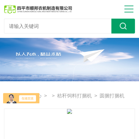
首页
>
产品中心
> >
秸秆饲料打捆机
> 圆捆打捆机