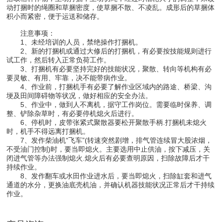
动打捆时的绳圈和草捆密度，使草捆不散、不凌乱。成形后的草捆体
积小而紧密，便于运送和储存。
注意事项：
1、未经培训的人员，禁绝操作打捆机。
2、新的打捆机或通过大修后的打捆机，有必要按技能规则进行
试工作，然后转入正常负荷工作。
3、打捆机有必要坚持完好的技能状况，聚散、转向等机构有必
要灵敏、有用、牢靠，决不能带病作业。
4、作业前，打捆机手有必要了解作业区域内的路途、桥梁、沟
埂及田间障碍物等状况，做好相应的安全办法。
5、作业中，做到人不离机，据守工作岗位。需要临时保养、调
整、铲除杂草时，有必要停机熄火后进行。
6、停机时，皮带张紧式聚散器要松开聚散手柄.打捆机未熄火
时，机手不得远离打捆机。
7、发作柴油机“飞车”(转速突然剧增，排气管连续冒大股浓烟，
不受油门控制)时，要当即熄火。主要选用中止供油，按下减压，关
闭进气管等办法强制熄火.熄火后有必要查明原因，扫除故障后才干
持续作业。
8、发作翻车或水田作业进水后，要当即熄火，扫除缸套和进气
通道的水分，更换油底壳机油，并确认机器技能状况正常后才干持续
作业。