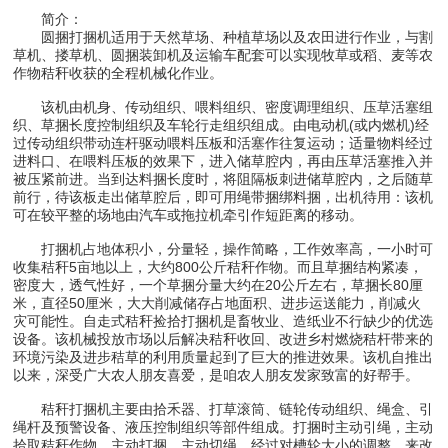
简介：
圆捆打捆机适用于天然草场、种植草场以及农田进行作业，与割
草机、搂草机、圆捆装卸机及运输车配套可以实现牧草或稻、麦等农
作物秸秆收获的全程机械化作业。
该机由机身、传动组织、喂料组织、密度调理组织、压草活塞组
织、草捆长度控制组织及车轮行走组织组成。由电动机(或内燃机)经
过传动组织带动连杆驱动喂料压板和活塞作往复运动；适量物料经过
进料口、在喂料压板的效果下，进入储草腔内，再由压草活塞推入并
被压紧前进。当到达料捆长度时，将阻隔板刺进储草腔内，之后随草
前行，待该板走出储草腔后，即可用绳带捆绑料捆，出机待用：该机
可在较平整的场地由汽车或拖拉机牵引作短距离的移动。
打捆机占地体积小，分量轻，操作简略，工作效率高，一小时可
收集秸秆5亩地以上，大约800公斤秸秆作物。而且草捆结构紧凑，
密度大，透气性好，一个草捆分量大约在20公斤左右，草捆长80厘
米，直径50厘米，大大削减储存占地面积、进步运送能力，削减火
灾可能性。自走式秸秆捡拾打捆机是畜牧业、造纸业不行缺少的优选
设备。该机械投放市场以后解决秸秆收回、改进乡村燃烧秸杆带来的
环境污染及进步秸草的利用质量起到了巨大的推进效果。该机自推出
以来，深受广大农人朋友喜爱，是咱农人朋友发家致富的好帮手。
秸秆打捆机主要由拾禾器、打草滚筒、链轮传动组织、绳盒、引
绳杆及预警设备、液压控制组织等部件组成。打捆时主动引绳，主动
拾取秸秆作物，主动打捆，主动切绳，经过对槽轮大小的调整，来改