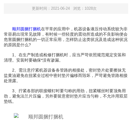
更新时间：2021-06-24
浏览：1028次
顺邦圆捆打捆机
在平常的应用中，机器设备液压传动系统较为非
常容易出現常见故障，有时候一些轻度的震动所造成的不良影响便会
危害圆捆打捆机的一切正常应用，怎样防止这类状况及造成这种状况
的原因是什么?
1、在生产制造或检修打捆机时，应当严苛依照规范规定安装和
清理。安装时要确保*没有渗漏。
2、需注意拧紧机器设备各管路的相接处，密封垫片处要擦抹无
盐黄油避免在扭紧全过程中密封垫片偏移而毁坏，严苛避免管路相接
处泄露。
3、拧紧各部的联接螺钉时要匀称的用劲，扭紧螺丝时要顶角用
劲，避免法兰片压偏，另外要留意密封垫片应当匀称，不允许用双层
垫纸。