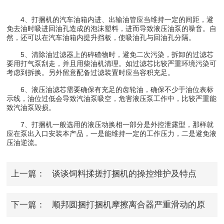
4、打捆机的汽车油箱内进、出输油管应当维持一定的间距，避
免去油时吸进回油孔造成的泡沫塑料，进而导致液压油泵的噪音。自
然，还可以在汽车油箱内提升挡板，使吸油孔与回油孔分隔。
5、清除油过滤器上的碎碴物时，避免二次污染，拆卸的过滤芯
要用打气泵刮走，并且用柴油机清理。如过滤芯比较严重环境污染可
考虑到拆换。另外留意配备过滤装置时应当容积充足。
6、液压油滤芯需要确保有充足的齿轮油，确保不少于油位表标
示线，油位过低会导致汽油泵吸空，危害液压泵工作中，比较严重能
致汽油泵毁损。
7、打捆机一般选用的液压动换相一部分是外控泄露型，那样就
应在泵出入口安装本产品，一是能维持一定的工作压力，二是避免液
压油逆流。
上一篇：
谈谈饲料揉搓打捆机的操控维护及特点
下一篇：
顺邦圆捆打捆机摩擦离合器严重滑动的原