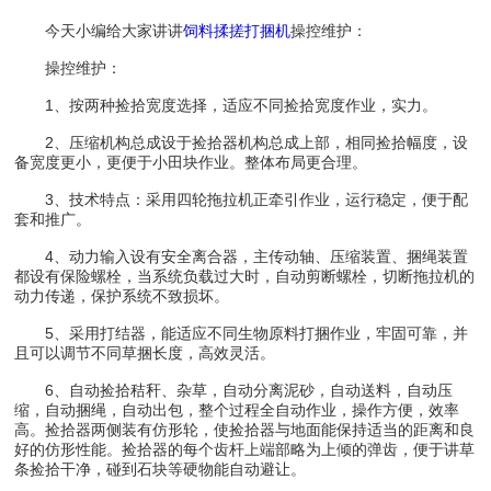
今天小编给大家讲讲
饲料揉搓打捆机
操控维护：
操控维护：
1、按两种捡拾宽度选择，适应不同捡拾宽度作业，实力。
2、压缩机构总成设于捡拾器机构总成上部，相同捡拾幅度，设
备宽度更小，更便于小田块作业。整体布局更合理。
3、技术特点：采用四轮拖拉机正牵引作业，运行稳定，便于配
套和推广。
4、动力输入设有安全离合器，主传动轴、压缩装置、捆绳装置
都设有保险螺栓，当系统负载过大时，自动剪断螺栓，切断拖拉机的
动力传递，保护系统不致损坏。
5、采用打结器，能适应不同生物原料打捆作业，牢固可靠，并
且可以调节不同草捆长度，高效灵活。
6、自动捡拾秸秆、杂草，自动分离泥砂，自动送料，自动压
缩，自动捆绳，自动出包，整个过程全自动作业，操作方便，效率
高。捡拾器两侧装有仿形轮，使捡拾器与地面能保持适当的距离和良
好的仿形性能。捡拾器的每个齿杆上端部略为上倾的弹齿，便于讲草
条捡拾干净，碰到石块等硬物能自动避让。