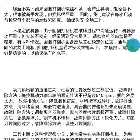
螺丝不紧：如果圆捆打捆机螺丝不紧，会产生异响，但噪音不
大，很难被新手发现，但损坏很严重。 因此，我们建议在每次启动
前检查每个部件的螺纹紧固度。 确保你安 全地工作。
不稳定的机器：由于圆捆打捆机在破碎过程中高速运转，机器振
动严重，但安装不稳定，经常遇到异常噪音。 请检查机器磁盘是否
稳定。有两种情况。圆捆打捆机圆盘应放置在稳定的位置，通常是坚
固的混凝土地板; 圆捆打捆机盘通常安装在拖车上。 在顶部，固定螺
钉是稳定的，以确保拖车的水平。
动力输出轴的速度过高，柱塞的往复次数超过额定值。 故障排
除方法：拖拉机动力输出轴的额定转速不得超过540 rpm。捆的密度
太大。 故障排除方法：降低捆包密度。材料堵塞或异物，故障排除
方法：清除堵塞物，降低前进速度。离合器的传递扭矩未正确调整。
故障排除方法：调整离合器弹簧。离合器摩擦片磨损严重，故障排除
方法：更换摩擦片。割草机不锋利，故障排除方法：锐化刀片。切割
刀片间隙过大，故障排除方法：调整刀片间隙。
工具中断：这种情况很少见，通常发生在劣质打捆机上。 为动
打捆机养成良好的操作习惯和必要的维护措施，以确保打捆机的长期