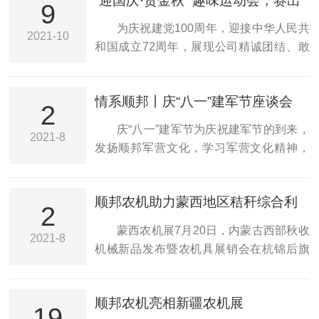
“迎国庆·贺金秋” 趣味运动会，赛出
9
顺邦精神！
为庆祝建党100周年，迎接中华人民共
2021-10
和国成立72周年，展现公司精诚团结、敢
打善拼的企业精神，激励员工团队协作、
积极向上的昂扬状态，在9月30日上午8时
情系顺邦丨庆“八一”建军节座谈会
顺邦农机召开以“迎国庆·贺金秋”顺邦趣味
2
运动会，在人力资源部部长号召下趣味运
庆“八一”建军节为庆祝建军节的到来，
2021-8
动会有序开展。本届运动会设置了拔河，
发扬顺邦军营文化，学习军营文化精神，
跳绳，乒乓球，羽毛球等比赛项目。各项
近日顺邦农机开展退役军人座谈会，隆重
比赛结束后，大家通过自己的努力还获得
庆祝“八一”建军节，各部门退役军人代表二
公司准备的奖品。趣味运动会在欢声笑语
顺邦农机助力蒙西地区秸秆综合利
十余人参加座谈会。总经理主持本次座谈
2
中圆满的结束了，运动会赛出了顺邦精
用
会，他指出“各司其职、正规有序、纪律严
蒙西农机展7月20日，内蒙古西部秋收
神，赛出了集体的凝聚力。大家互相鼓
2021-8
明、雷厉风行”是军人文化的精髓。顺邦人
机械新品发布暨农机具展销会在杭锦后旗
励，相互帮助，展现了顺邦的精诚团结，
依照军营文化的重要元素，建立了优良的
举办，来自巴彦淖尔的众多农机生产、经
敢打善...
企业管理制度，打造了一支顺邦精英团
销企业齐聚杭锦后旗，展出最新的农业机
队。从点滴入手，培养大局意识、协作配
顺邦农机亮相新疆农机展
械，助力农业绿色高质量发展，顺邦农机
19
合、勇于担当、服务奉献的团队精神，使