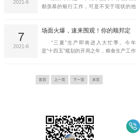
2021-6
山，照片左面是他的好搭档刘中，他们主
都羡慕的银行工作，可是不安于现状的他
包，盈利20多万。冯海军说因为顺邦的草
要从事顺邦饲草销售的生意。这位用户在
在2016年辞掉了人们所说的金饭碗，回家
质量...
2017年购买我们顺邦的第一台半自动秸秆
养起了牛。起步养牛30余头，可是喂牛铡
饲料打捆机，刘中说：“2017年的时候机器
场面火爆，速来围观！你的顺邦定
草确很麻烦，而且铡出来的草牛吃一半剩
7
用的挺好的，就是觉得后面人工套袋比较
到了吗？
一半。于是他就满农机市场找好的打草机
“三夏”生产即将进入大忙季。今年
麻烦”没想到，随着顺邦公司的不断发展进
2021-6
器，使用了几款打包机但都是效果一般，
是“十四五”规划的开局之年，粮食生产工作
步，安宝山非常开心，没想到人工这...
含土多，喂牛还需要二次加工，后来听说
受到国家的高度重视，夏粮作为全年粮食
顺邦打捆机打草没有土。抱着试试看的态
生产的第一仗，受到了社会的广泛关注。
度，购买一台顺邦打捆机和拖拉机，投资
在此背景下，为助力各地粮食生产顺利进
了25万元，这机器当年就打干草7万包，青
首页
上一页
下一页
末页
行，促进秸秆综合利用，助力养殖业发
储2万多包，让景辉非常开心，投资的25万
展，顺邦农机于5月份在全国多地举办了多
全部返本。周边的小养殖户慢慢看他喂牛
场产品推介及现场演示活动，受到了各地
的...
用户的高度关注。顺邦农机分别在吉林、
辽宁、山西、新疆等地举办产品推介及现
场演示活动，各地经销商、农机大户及新
老用户等共计数百人参加了活动。在演示