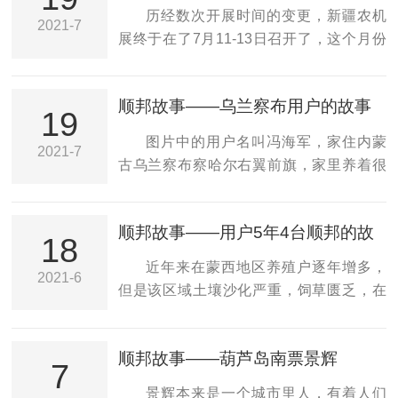
受邀参加本届农机展会。杭锦后旗委副书
历经数次开展时间的变更，新疆农机
我们的企业更具凝聚力、创造力、战斗力
2021-7
记、政法委书记何磊在致辞中说，新技
展终于在了7月11-13日召开了，这个月份
和执行力。车间主任周宇，作为一名退役
术、新型机具的推广使用，必将极大推动
也是新疆旅游的旺季，是欣赏大美新疆的
军人，...
农机产业转型升级、做强做大，必将为农
最佳时间。来自全国各地的近420家农机企
业绿色高质量发展提供*动力，努力为推动
顺邦故事——乌兰察布用户的故事
业汇聚一堂，共同见证新疆区域农业机械
19
杭锦后旗农机事业加快发展作出新的更大
的百家争鸣。顺邦农机在此次农机展，展
图片中的用户名叫冯海军，家住内蒙
贡献。展会现场，顺邦农机秸秆饲料打捆
2021-7
出了明星产品全自动秸秆饲料打捆机以及
古乌兰察布察哈尔右翼前旗，家里养着很
机、秸秆饲料收集机都备受青睐，吸引着
秸秆饲料收集机、秸秆饲料膨化机等秸秆
多种类的农机，专注于农机行业五年有
农牧民前来询...
处理相关的热门农机。连日的高温天气阻
余，专门服务于周围的百姓。去年六月份
挡不住人们对顺邦农机的关注和热情。现
顺邦故事——用户5年4台顺邦的故
的时候，偶然听起周围的朋友都在谈论顺
18
场的观众们络绎不绝，纷纷围着硕大的打
事
邦打捆机如何的好，打出的秸秆草还很好
近年来在蒙西地区养殖户逐年增多，
捆机问着自己关心的问题。尽管当天的气
2021-6
卖，了解市场行情以后，果断入手了一台
但是该区域土壤沙化严重，饲草匮乏，在
温高达35摄氏度，顺邦秸秆饲料打捆机仍
顺邦的半自动秸秆饲料打捆机，夫妻二人
这样的环境下乌拉特前旗农户安宝山在
然受...
不怕辛苦，一起努力，同时作业，由于青
2017年就开始寻找饲草解决办法，一次偶
储的作业时间有限，夫妻二人曾经争分夺
顺邦故事——葫芦岛南票景辉
然的机会与顺邦结缘，自2017年已经和顺
7
秒的在一天的时间里打了900多包，通过一
邦共同度过了5个春秋，这位用户叫做安保
景辉本来是一个城市里人，有着人们
年的努力，在2020年夫妻二人打包4.5万多