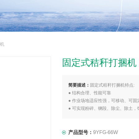
捆机
固定式秸秆打捆机
简要描述：
固定式秸秆打捆机特点:
● 结构合理、性能可靠
● 作业场地适应性强，可移动、可固
● 可实现粉碎、铡段、除尘、除土，
● 自动称重、自动出包，草捆密度大
● 可升级为全自动缠网
● 操作简单更方便
产品型号：
9YFG-66W