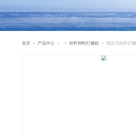
首页
>
产品中心
> >
秸秆饲料打捆机
> 固定式秸秆打