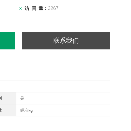
访 问 量：
3267
联系我们
制
是
量
标准kg