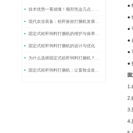
● 
技术优势一看就懂！顺邦凭这几点，把速度、通过、耐用做到均衡顶配
● 作
现代农业装备：秸秆捡拾打捆机发展趋势与应用前景
● 可
固定式秸秆饲料打捆机的维护与保养技巧
● 自
固定式秸秆饲料打捆机的设计与优化
● 
为什么选择固定式秸秆饲料打捆机？看这里找答案
● 
固定式秸秆饲料打捆机：让畜牧业发展更上一层楼
固
1.在
2.操
3.开
4.开
5.启