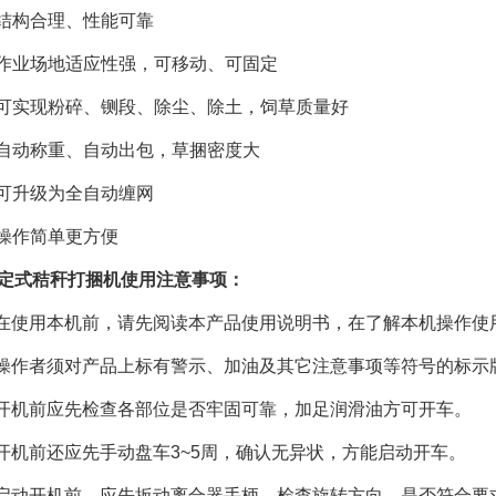
结构合理、性能可靠
业场地适应性强，可移动、可固定
实现粉碎、铡段、除尘、除土，饲草质量好
动称重、自动出包，草捆密度大
可升级为全自动缠网
操作简单更方便
定式秸秆打捆机使用注意事项：
使用本机前，请先阅读本产品使用说明书，在了解本机操作使
作者须对产品上标有警示、加油及其它注意事项等符号的标示
机前应先检查各部位是否牢固可靠，加足润滑油方可开车。
机前还应先手动盘车3~5周，确认无异状，方能启动开车。
动开机前，应先扳动离合器手柄，检查旋转方向，是否符合要