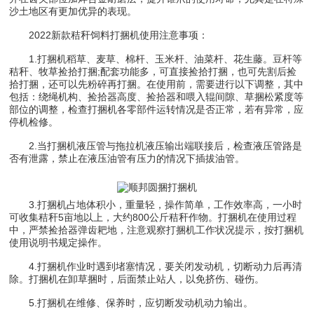
沙土地区有更加优异的表现。
2022新款秸秆饲料打捆机使用注意事项：
1.打捆机稻草、麦草、棉杆、玉米杆、油菜杆、花生藤。豆杆等
秸秆、牧草捡拾打捆;配套功能多，可直接捡拾打捆，也可先割后捡
拾打捆，还可以先粉碎再打捆。在使用前，需要进行以下调整，其中
包括：绕绳机构、捡拾器高度、捡拾器和喂入辊间隙、草捆松紧度等
部位的调整，检查打捆机各零部件运转情况是否正常，若有异常，应
停机检修。
2.当打捆机液压管与拖拉机液压输出端联接后，检查液压管路是
否有泄露，禁止在液压油管有压力的情况下插拔油管。
3.打捆机占地体积小，重量轻，操作简单，工作效率高，一小时
可收集秸秆5亩地以上，大约800公斤秸秆作物。打捆机在使用过程
中，严禁捡拾器弹齿耙地，注意观察打捆机工作状况提示，按打捆机
使用说明书规定操作。
4.打捆机作业时遇到堵塞情况，要关闭发动机，切断动力后再清
除。打捆机在卸草捆时，后面禁止站人，以免挤伤、碰伤。
5.打捆机在维修、保养时，应切断发动机动力输出。