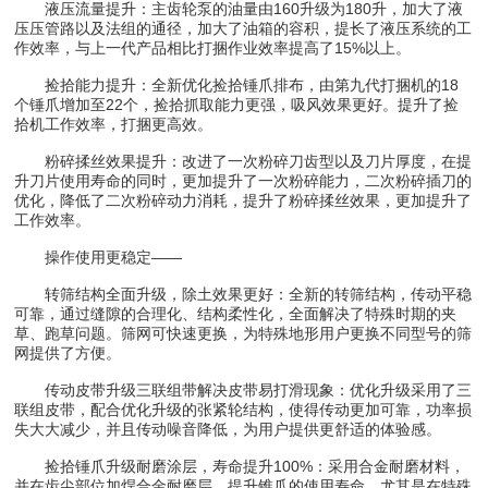
液压流量提升：主齿轮泵的油量由160升级为180升，加大了液
压压管路以及法组的通径，加大了油箱的容积，提长了液压系统的工
作效率，与上一代产品相比打捆作业效率提高了15%以上。
捡拾能力提升：全新优化捡拾锤爪排布，由第九代打捆机的18
个锤爪增加至22个，捡拾抓取能力更强，吸风效果更好。提升了捡
拾机工作效率，打捆更高效。
粉碎揉丝效果提升：改进了一次粉碎刀齿型以及刀片厚度，在提
升刀片使用寿命的同时，更加提升了一次粉碎能力，二次粉碎插刀的
优化，降低了二次粉碎动力消耗，提升了粉碎揉丝效果，更加提升了
工作效率。
操作使用更稳定——
转筛结构全面升级，除土效果更好：全新的转筛结构，传动平稳
可靠，通过缝隙的合理化、结构柔性化，全面解决了特殊时期的夹
草、跑草问题。筛网可快速更换，为特殊地形用户更换不同型号的筛
网提供了方便。
传动皮带升级三联组带解决皮带易打滑现象：优化升级采用了三
联组皮带，配合优化升级的张紧轮结构，使得传动更加可靠，功率损
失大大减少，并且传动噪音降低，为用户提供更舒适的体验感。
捡拾锤爪升级耐磨涂层，寿命提升100%：采用合金耐磨材料，
并在齿尖部位加焊合金耐磨层，提升锥爪的使用寿命，尤其是在特殊