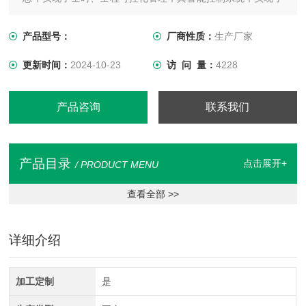
大数据管理，用户通过手机软件能查看到打捆机作业的当前数
量和总作业数量，也能对年、月、日打捆作业量以及作业时间
产品型号：
厂商性质：
生产厂家
进行统计，实时分析作业效率，实现了精准控制和管理。
更新时间：
2024-10-23
访 问 量：
4228
产品咨询
联系我们
产品目录
点击展开+
/ PRODUCT MENU
查看全部 >>
详细介绍
加工定制
是