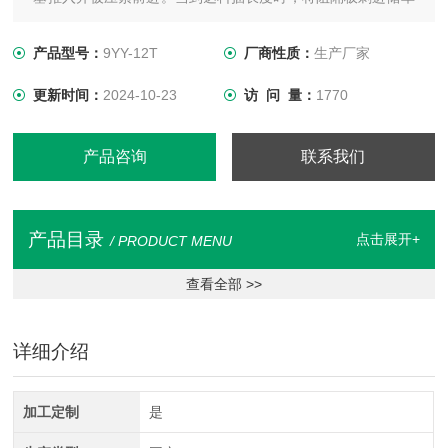
腔内，之后随草前行，待该板走出储草腔后，即可用绳带捆绑
料捆，出机待用：该机可在较平整的场地由汽车
产品型号：
9YY-12T
厂商性质：
生产厂家
更新时间：
2024-10-23
访 问 量：
1770
产品咨询
联系我们
产品目录
点击展开+
/ PRODUCT MENU
查看全部 >>
详细介绍
加工定制
是