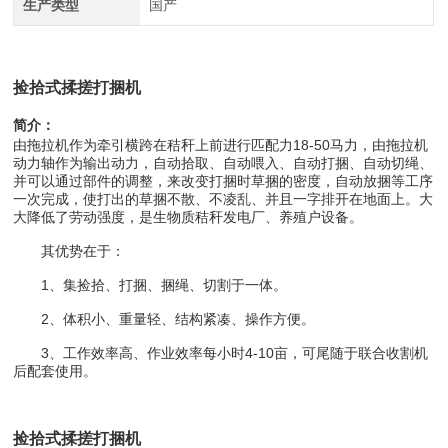
生产类型
国产
捡拾式揉搓打捆机
简介：
由拖拉机作为牵引横跨在秸秆上前进行匹配力18-50马力，由拖拉机
动力轴作为输出动力，自动拾取、自动喂入、自动打捆、自动切绳、
并可以通过部件的调整，来改变打捆时草捆的密度，自动放捆等工序
一次完成，使打出的草捆不散、不凌乱、并且一字排开在地面上。大
大降低了劳动强度，是生物质秸秆发电厂、养殖户设备。
其优势在于：
1、集捡拾、打捆、捆绳、切割于一体。
2、体积小、重量轻、结构紧凑、操作方便。
3、工作效率高、作业效率每小时4-10亩，可尾随于联合收割机
后配套使用。
捡拾式揉搓打捆机