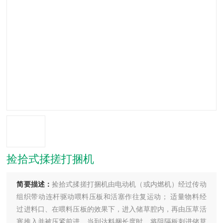
捡拾式揉搓打捆机
简要描述：
捡拾式揉搓打捆机由电动机（或内燃机）经过传动
组织带动连杆驱动喂料压板和活塞作往复运动； 适量物料经
过进料口、在喂料压板的效果下，进入储草腔内，再由压草活
塞推入并被压紧前进。当到达料捆长度时，将阻隔板刺进储草