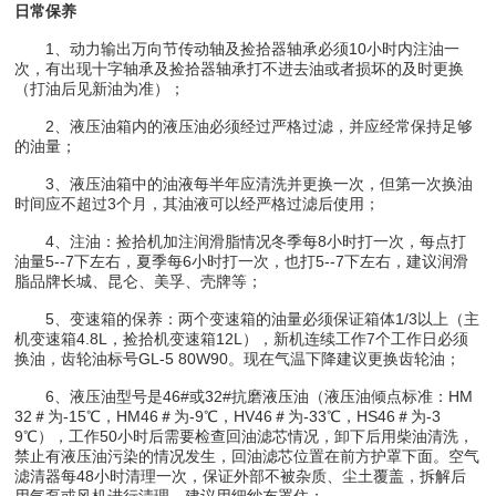
日常保养
1、动力输出万向节传动轴及捡拾器轴承必须10小时内注油一
次，有出现十字轴承及捡拾器轴承打不进去油或者损坏的及时更换
（打油后见新油为准）；
2、液压油箱内的液压油必须经过严格过滤，并应经常保持足够
的油量；
3、液压油箱中的油液每半年应清洗并更换一次，但第一次换油
时间应不超过3个月，其油液可以经严格过滤后使用；
4、注油：捡拾机加注润滑脂情况冬季每8小时打一次，每点打
油量5--7下左右，夏季每6小时打一次，也打5--7下左右，建议润滑
脂品牌长城、昆仑、美孚、壳牌等；
5、变速箱的保养：两个变速箱的油量必须保证箱体1/3以上（主
机变速箱4.8L，捡拾机变速箱12L），新机连续工作7个工作日必须
换油，齿轮油标号GL-5 80W90。现在气温下降建议更换齿轮油；
6、液压油型号是46#或32#抗磨液压油（液压油倾点标准：HM
32＃为-15℃，HM46＃为-9℃，HV46＃为-33℃，HS46＃为-3
9℃），工作50小时后需要检查回油滤芯情况，卸下后用柴油清洗，
禁止有液压油污染的情况发生，回油滤芯位置在前方护罩下面。空气
滤清器每48小时清理一次，保证外部不被杂质、尘土覆盖，拆解后
用气泵或风机进行清理，建议用细纱布罩住；