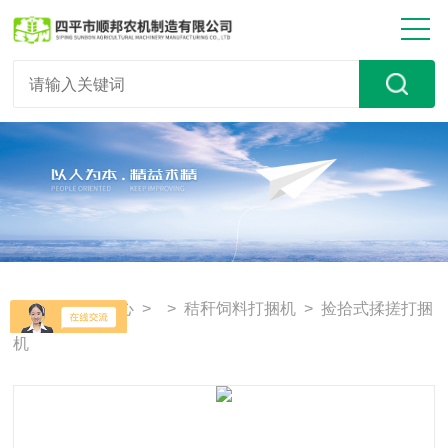
首页
>
产品中心
> >
秸秆饲料打捆机
> 捡拾式揉搓打捆
机