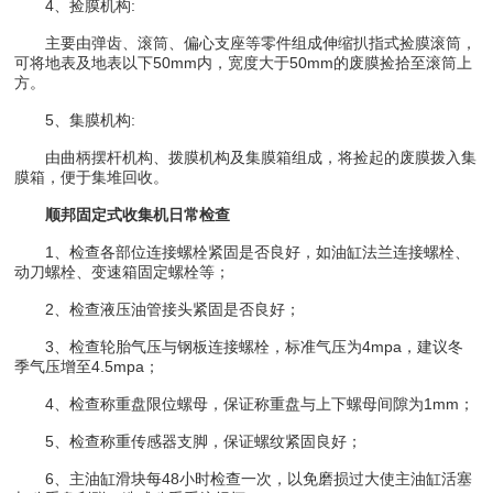
4、捡膜机构:
主要由弹齿、滚筒、偏心支座等零件组成伸缩扒指式捡膜滚筒，
可将地表及地表以下50mm内，宽度大于50mm的废膜捡拾至滚筒上
方。
5、集膜机构:
由曲柄摆杆机构、拨膜机构及集膜箱组成，将捡起的废膜拨入集
膜箱，便于集堆回收。
顺邦固定式收集机
日常检查
1、检查各部位连接螺栓紧固是否良好，如油缸法兰连接螺栓、
动刀螺栓、变速箱固定螺栓等；
2、检查液压油管接头紧固是否良好；
3、检查轮胎气压与钢板连接螺栓，标准气压为4mpa，建议冬
季气压增至4.5mpa；
4、检查称重盘限位螺母，保证称重盘与上下螺母间隙为1mm；
5、检查称重传感器支脚，保证螺纹紧固良好；
6、主油缸滑块每48小时检查一次，以免磨损过大使主油缸活塞