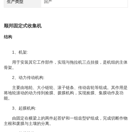
生产类型
国产
顺邦固定式收集机
结构
1、机架:
用于安装其它工作部件，实现与拖拉机三点挂接，是机组的主体
骨架。
2、动力传动机构:
主要由地轮、大小链轮、滚子链条、传动齿轮等组成。其作用是
将地轮滚动的动力传到捡膜、拨膜机构，实现捡膜、集膜动作及功
能。
3、起膜机构:
由固定在横梁上的两件起茬铲和一组齿型铲组成，完成切断作物
主根和废膜与土壤的分离。