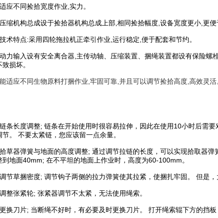
应不同捡拾宽度作业,实力。
缩机构总成设于捡拾器机构总成上部,相同捡拾幅度,设备宽度更小,更便
术特点:采用四轮拖拉机正牵引作业,运行稳定,便于配套和节约。
力输入设有安全离合器,主传动轴、压缩装置、捆绳装置都设有保险螺栓,
不致损坏。
适应不同生物原料打捆作业,牢固可靠,并且可以调节捡拾高度,高效灵活
条长度调整; 链条在开始使用时很容易拉伸，因此在使用10小时后需要
调节。 不要太紧链，您应该留一点余量。
草器弹簧与地面的高度调整; 通过调节拉链的长度，可以实现拾取器弹
到地面40mm; 在不平坦的地面上作业时，高度为60-100mm。
节草捆密度; 调节钩子两侧的拉力弹簧使其拉紧，使捆扎牢固。 但是，
整张紧轮; 张紧器调节不太紧，无法使用绳索。
换刀片; 当断绳不好时，有必要及时更换刀片。 打开绳索辊下方的挡