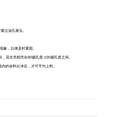
拧紧注油孔塞头。
现象，以便及时紧固。
，花生壳稻壳在80摄氏度-100摄氏度之间。
器内的余料出净后，才可平均上料。