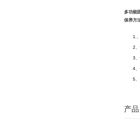
多功能
保养方
1.、
2、认
3、认
4、依
5、开
产品