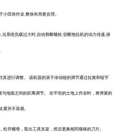
于小田块作业,整体布局更合理。
当系统负载过大时,自动剪断螺栓,切断拖拉机的动力传递,保
。
对其进行调整。 该机器的滚子传动链的调节通过拉簧和链节
簧与地面之间的距离调节。 在平坦的土地上作业时，将弹簧的
太紧并不容易。
板，松开螺母，取出工具支架，然后更换相同规格的刀片。