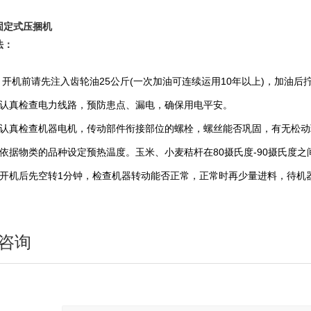
固定式压捆机
法：
开机前请先注入齿轮油25公斤(一次加油可连续运用10年以上)，加油后
真检查电力线路，预防患点、漏电，确保用电平安。
真检查机器电机，传动部件衔接部位的螺栓，螺丝能否巩固，有无松动
据物类的品种设定预热温度。玉米、小麦秸杆在80摄氏度-90摄氏度之间
机后先空转1分钟，检查机器转动能否正常，正常时再少量进料，待机
咨询