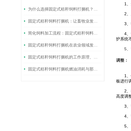
1、适
为什么选择固定式秸秆饲料打捆机？看这里找答案
2、压
固定式秸秆饲料打捆机：让畜牧业发展更上一层楼
3、技
简化饲料加工流程：固定式秸秆饲料打捆机实现自动化打捆
4、动
护系统
固定式秸秆饲料打捆机在农业领域发挥更加重要的作用
5、能
固定式秸秆饲料打捆机的工作原理、应用和维护介绍
调整：
固定式秸秆饲料打捆机燃油消耗与那些因素有关？
1、链
板进行
2、拾
高度调整
3、调
4、调
5、更