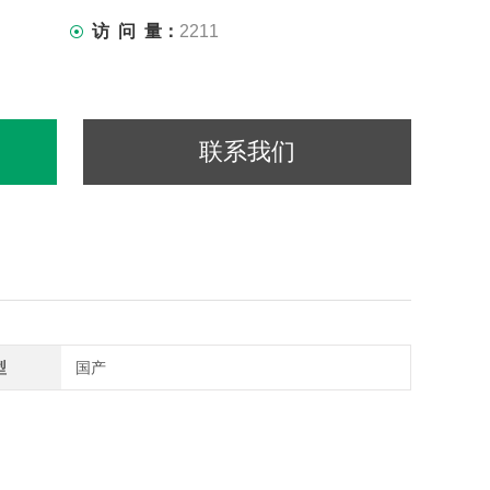
访 问 量：
2211
联系我们
型
国产