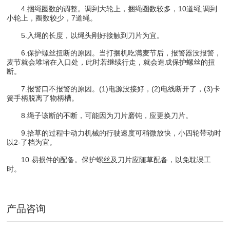
4.捆绳圈数的调整。调到大轮上，捆绳圈数较多，10道绳;调到
小轮上，圈数较少，7道绳。
5.入绳的长度，以绳头刚好接触到刀片为宜。
6.保护螺丝扭断的原因。当打捆机吃满麦节后，报警器没报警，
麦节就会堆堵在入口处，此时若继续行走，就会造成保护螺丝的扭
断。
7.报警口不报警的原因。(1)电源没接好，(2)电线断开了，(3)卡
簧手柄脱离了物柄槽。
8.绳子该断的不断，可能因为刀片磨钝，应更换刀片。
9.拾草的过程中动力机械的行驶速度可稍微放快，小四轮带动时
以2-了档为宜。
10.易损件的配备。保护螺丝及刀片应随草配备，以免耽误工
时。
产品咨询