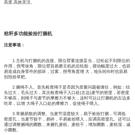
高度,高效灵活。
秸秆多功能捡拾打捆机
注意事项：
1.主机与打捆机的连接。限位臂要连接妥当，过松起不到限位的
作用，拐弯抹角，限位臂容易磨主机的后轮胎，摆动幅度过大，也容
易造成自身零件的损坏，过紧，拐弯角度增 大，地头转向时也容易
别毁拾草耙。
2.捆绳不入。首先检查绳子是否因为质量问题被缠住，例如：结
头过大，毛头过大，其次检查绳子入口处(左边)麦节的密度，若密度
不够高，则绳子与麦节的摩擦力不够大，这时可以让打捆机的左边多
吃草，以增 大绳子入口处的摩擦力，促使绳子喂入。
3.草捆易散的调整。当麦节湿度较大，易于捡拾打捆，可调低
密度孔，当麦节较干，易碎，不易捡拾喂入，应调高密度孔。还可以
通过调整捆绳的圈数，来捆扎麦秸。麦秸干，增加圈数，麦秸湿，减
小圈数。