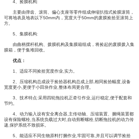
4、捡膜机构:
主要由弹齿、滚筒、偏心支座等零件组成伸缩扒指式捡膜滚筒，
可将地表及地表以下50mm内，宽度大于50mm的废膜捡拾至滚筒上
方。
5、集膜机构:
由曲柄摆杆机构、拨膜机构及集膜箱组成，将捡起的废膜拨入集
膜箱，便于集堆回收。
优点：
1、适应不同捡拾宽度作业,实力。
2、压缩机构总成设于捡拾器机构总成上部,相同捡拾幅度,设备
宽度更小,更便于小田块作业,整体布局更合理。
3、技术特点:采用四轮拖拉机正牵引作业,运行稳定,便于配套和
节约。
4、动力输入设有安全离合器,主传动轴、压缩装置、捆绳装置都
设有保险螺栓,当系统负载过大时,自动剪断螺栓,切断拖拉机的动力传
递,保护系统不致损坏。
5、能适应不同生物原料打捆作业,牢固可靠,并且可以调节捡拾