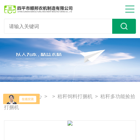
首页
>
产品中心
> >
秸秆饲料打捆机
> 秸秆多功能捡拾
打捆机