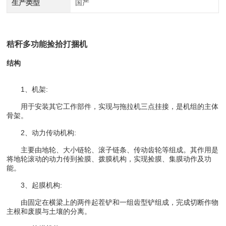
生产类型
国产
秸秆多功能捡拾打捆机
结构
1、机架:
用于安装其它工作部件，实现与拖拉机三点挂接，是机组的主体
骨架。
2、动力传动机构:
主要由地轮、大小链轮、滚子链条、传动齿轮等组成。其作用是
将地轮滚动的动力传到捡膜、拨膜机构，实现捡膜、集膜动作及功
能。
3、起膜机构:
由固定在横梁上的两件起茬铲和一组齿型铲组成，完成切断作物
主根和废膜与土壤的分离。