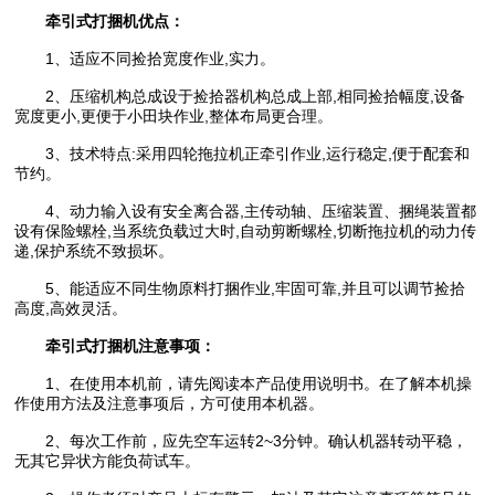
牵引式打捆机
优点：
1、适应不同捡拾宽度作业,实力。
2、压缩机构总成设于捡拾器机构总成上部,相同捡拾幅度,设备
宽度更小,更便于小田块作业,整体布局更合理。
3、技术特点:采用四轮拖拉机正牵引作业,运行稳定,便于配套和
节约。
4、动力输入设有安全离合器,主传动轴、压缩装置、捆绳装置都
设有保险螺栓,当系统负载过大时,自动剪断螺栓,切断拖拉机的动力传
递,保护系统不致损坏。
5、能适应不同生物原料打捆作业,牢固可靠,并且可以调节捡拾
高度,高效灵活。
牵引式打捆机
注意事项：
1、在使用本机前，请先阅读本产品使用说明书。在了解本机操
作使用方法及注意事项后，方可使用本机器。
2、每次工作前，应先空车运转2~3分钟。确认机器转动平稳，
无其它异状方能负荷试车。