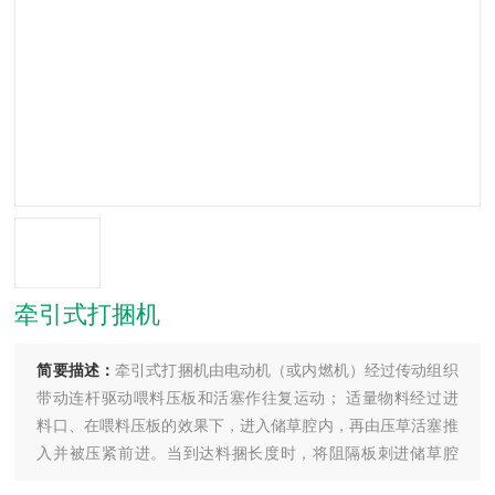
牵引式打捆机
简要描述：
牵引式打捆机由电动机（或内燃机）经过传动组织
带动连杆驱动喂料压板和活塞作往复运动； 适量物料经过进
料口、在喂料压板的效果下，进入储草腔内，再由压草活塞推
入并被压紧前进。当到达料捆长度时，将阻隔板刺进储草腔
内，之后随草前行，待该板走出储草腔后，即可用绳带捆绑料