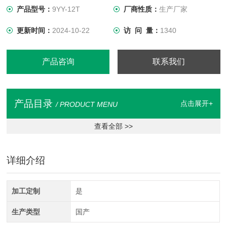
捆，出机待用：该机可在较平整的场地由汽车
产品型号：
9YY-12T
厂商性质：
生产厂家
更新时间：
2024-10-22
访 问 量：
1340
产品咨询
联系我们
产品目录
点击展开+
/ PRODUCT MENU
查看全部 >>
详细介绍
加工定制
是
生产类型
国产