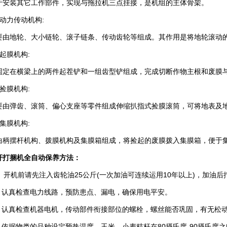
装其它工作部件，实现与拖拉机三点挂接，是机组的主体骨架。
力传动机构:
地轮、大小链轮、滚子链条、传动齿轮等组成。其作用是将地轮滚动的
膜机构:
在横梁上的两件起茬铲和一组齿型铲组成，完成切断作物主根和废膜
膜机构:
弹齿、滚筒、偏心支座等零件组成伸缩扒指式捡膜滚筒，可将地表及地表
膜机构:
摆杆机构、拨膜机构及集膜箱组成，将捡起的废膜拨入集膜箱，便于
秆打捆机全自动保养方法：
 开机前请先注入齿轮油25公斤(一次加油可连续运用10年以上)，加油后
认真检查电力线路，预防患点、漏电，确保用电平安。
认真检查机器电机，传动部件衔接部位的螺栓，螺丝能否巩固，有无松
依据物类的品种设定预热温度。玉米、小麦秸杆在80摄氏度-90摄氏度之间