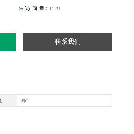
访 问 量：
1529
联系我们
型
国产