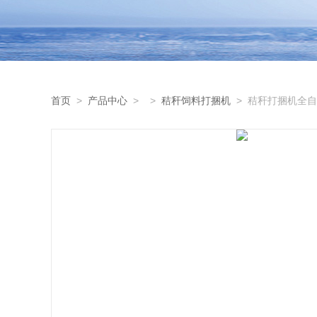
首页
>
产品中心
> >
秸秆饲料打捆机
> 秸秆打捆机全