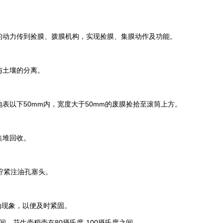
动力传到捡膜、拨膜机构，实现捡膜、集膜动作及功能。
与土壤的分离。
以下50mm内，宽度大于50mm的废膜捡拾至滚筒上方。
集堆回收。
拧紧注油孔塞头。
动现象，以便及时紧固。
，花生壳稻壳在80摄氏度-100摄氏度之间。