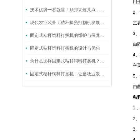
用于安
技术优势一看就懂！顺邦凭这几点，把速度、通过、耐用做到均衡顶配
2、动
现代农业装备：秸秆捡拾打捆机发展趋势与应用前景
主要由
3、起
固定式秸秆饲料打捆机的维护与保养技巧
由固定
固定式秸秆饲料打捆机的设计与优化
4、捡
为什么选择固定式秸秆饲料打捆机？看这里找答案
主要由
固定式秸秆饲料打捆机：让畜牧业发展更上一层楼
5、集
由曲柄
秸
1.、
2、 
3、 
4、 