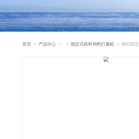
首页
>
产品中心
> >
固定式秸秆饲料打捆机
> 顺邦固