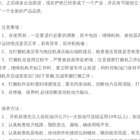
吃。之后很多企业跟进，现在俨然已经形成了一个产业，并且有可能创立
了一个全新的产品品类。
意事项：
、在使用前，一定要进行必要的调整，其中包括：绕绳机构、捡拾器高
件运转情况是否正常，若有异常，应停机检修；
、当打捆机液压管与拖拉机液压输出端联接后，检查液压管路是否有泄
、打捆机在使用过程中，严禁捡拾器弹齿耙地，注意观察打捆机工作状
要求，绕绳机构开始工作时，要立即使车停止前进，同时控制油门保持
捆机开启成形室后门卸下草捆,完成草捆打捆工作；
、打捆机作业时遇到堵塞情况，要关闭发动机，切断动力后再清除。打
、在维修、保养时,必须切断发动机动力输出。
养方法：
.、开机前请先注入齿轮油25公斤(一次加油可连续运用10年以上)，加
、认真检查电力线路，预防患点、漏电，确保用电平安。
、认真检查机器电机，传动部件衔接部位的螺栓，螺丝能否巩固，有无