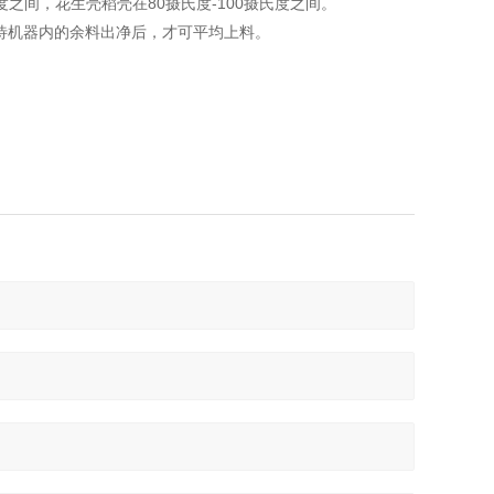
之间，花生壳稻壳在80摄氏度-100摄氏度之间。
待机器内的余料出净后，才可平均上料。