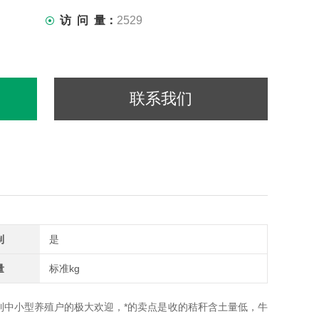
访 问 量：
2529
联系我们
制
是
量
标准kg
到中小型养殖户的极大欢迎，*的卖点是收的秸秆含土量低，牛