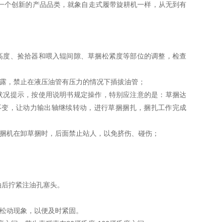
一个创新的产品品类，就象自走式履带旋耕机一样，从无到有
度、捡拾器和喂入辊间隙、草捆松紧度等部位的调整，检查
露，禁止在液压油管有压力的情况下插拔油管；
况提示，按使用说明书规定操作，特别应注意的是：草捆达
不变，让动力输出轴继续转动，进行草捆捆扎，捆扎工作完成
捆机在卸草捆时，后面禁止站人，以免挤伤、碰伤；
油后拧紧注油孔塞头。
松动现象，以便及时紧固。