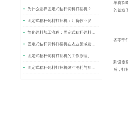
羊喜欢
为什么选择固定式秸秆饲料打捆机？看这里找答案
的创造
固定式秸秆饲料打捆机：让畜牧业发展更上一层楼
注
简化饲料加工流程：固定式秸秆饲料打捆机实现自动化打捆
1
各零部
固定式秸秆饲料打捆机在农业领域发挥更加重要的作用
2
3
固定式秸秆饲料打捆机的工作原理、应用和维护介绍
到设定
固定式秸秆饲料打捆机燃油消耗与那些因素有关？
后，打
4
5
保
1
2
3