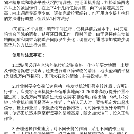
物种植形式和地表平整状况酌情调整。把还田机升起，拧松滚筒两边
吊耳上的紧固镙钉，在上下4个孔内任意调整，向下调留茬高度变
高，向上调留茬高度变低，调整完后拧紧螺钉，也可用改变提升拉杆
的方法进行调整，但以第1种方法好。
(3)前后水平调整：调节中间拉杆，使机具前后呈水平。(4)变速
箱齿合间隙的调整。秸秆还田机工作一段时间后，由于磨损使主动轴
轴向间隙和圆锥齿轮啮合间隙发生变化，调整时可通过增加或减少调
整垫片的方法进行调整。
使用时注意事项：
1.驾驶员必须有合法的拖拉机驾驶资格，作业前要对地面、土壤
及作物情况进行调查，还要进行道路障碍物的清除，地头垄沟的平整
(为避免万向节损坏)，田间大石块的清除，并要设标志等。
2.作业时要空负荷低速启动，待发动机达到额定转速后，方可进
行作业。应先将还田机提升至锤爪离地面20-25厘米高度(提升位置不
能过高，以免万向节偏角过大造成损坏)接合动力输出轴，转动1-2分
钟，注意机组四周是否有人接近，当确认无人时，要按规定发出起步
信号。挂上作业挡，缓慢放松离合器踏板，同时操作液压升降调节手
柄，使还田机逐步降至所需要的留茬高度，随之加大油门，投入正常
作业。
3.合理选择作业速度，对不同长势的作物，采用不同的作业速
度。作业中应注意清除缠草，避开土埂、树桩等障碍物，地头留3-5