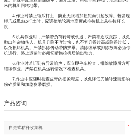
米的机组回转地带。
4.作业时禁止锤爪打土，防止无限增加扭矩而引起故障。若发现
锤爪或甩dao打土时，应调整地轮离地高度或拖拉机上悬挂拉杆长
度。
5.机具作业时，严禁带负荷转弯或倒退，严禁靠近或跟踪，以免
抛出的杂物伤人。机具升降不宜过快，也不宜升得过高或降得过低，
以免损坏机具。严禁拆除传动带防护罩。清除缠草或排除故障必须停
机进行。路上运输时必须切断拖拉机后输出动力。
6.作业时若听到有异常响声，应立即停车检查，排除故障后方可
继续作业。严禁在机具运转情况下检查机具。
7.作业中应随时检查皮带的松紧程度，以免降低刀轴转速而影响
粉碎质量和加剧皮带磨损。
产品咨询