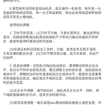
播种器均可。
6.新型秸秆还田机是组合机具，真正做到一机多用。拆开是一台
高效秸秆粉碎还田机、和一台灭茬旋耕机，组合起来用就是秸秆粉碎
还田灭茬混土整地机。
使用前的调整:
1. 万向节的安装：(1)万向节方轴、方套长度和主、被动皮带轮
直径，应根据所配拖拉机悬挂机构的尺寸和动力输出转速的不同而
异，购货和使用时要按说明书选择；
(2)应保证秸秆还田机在工作时，方轴、套管及夹叉既不顶死、
又有足够的配合长度；(3)万向节要安装正确，若方向装错，则会产
生响声。
2. 机具的调整：还田机与拖拉机连接后，要调整还田机左右水
平、前后水平和作业留茬高度。通过调整主拉杆的长度，使机组前后
保持水平，调整斜拉杆的长度使机组左右保持水平；根据作业质量要
求和地面状态状况，确定液压手柄的位置，控制留茬高度和地头转弯
时的提升高度。
(1)左右水平调整：调节斜拉杆，使机具呈左右水平，同时，将
下端联接轴调到长孔内，使其作业时能浮动。
(2)留茬高度调整：锤爪或甩dao离地间隙应根据土壤坚实度、作