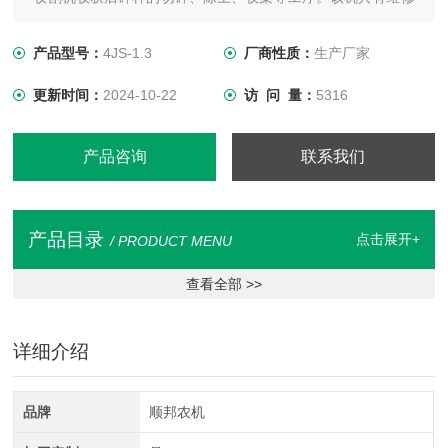
方便，使用性能可靠，生产效率高等优点，能显著提高秸秆饲
料品质，切碎的秸秆还可用于生物发电、造纸或燃料等。
产品型号：
4JS-1.3
厂商性质：
生产厂家
更新时间：
2024-10-22
访 问 量：
5316
产品咨询
联系我们
产品目录
点击展开+
/ PRODUCT MENU
查看全部 >>
详细介绍
品牌
顺邦农机