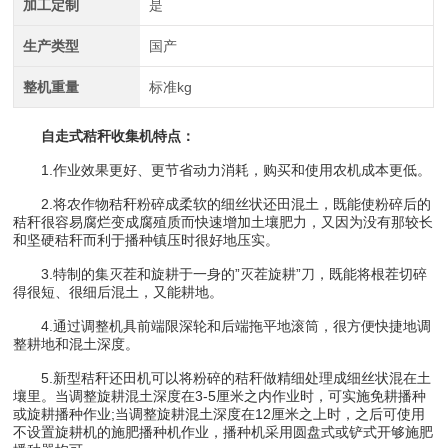
加工定制
是
生产类型
国产
整机重量
标准kg
自走式秸秆收集机特点：
1.作业效果更好、更节省动力消耗，购买和使用农机成本更低。
2.将农作物秸秆粉碎成柔软的细丝状还田混土，既能使粉碎后的
秸秆很容易腐烂变成腐殖质而快速增加土壤肥力，又因为没有那较长
和坚硬秸秆而利于播种镇压时很好地压实。
3.特制的集灭茬和旋耕于一身的”灭茬旋耕”刀，既能将根茬切碎
得很短、很细后混土，又能耕地。
4.通过调整机具前端限深轮和后端拖平地滚筒，很方便快捷地调
整耕地和混土深度。
5.新型秸秆还田机可以将粉碎的秸秆做精细处理成细丝状混在土
壤里。当调整旋耕混土深度在3-5厘米之内作业时，可实施免耕播种
或旋耕播种作业;当调整旋耕混土深度在12厘米之上时，之后可使用
不设置旋耕机的施肥播种机作业，播种机采用圆盘式或铲式开够施肥