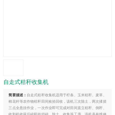
自走式秸秆收集机
简要描述：
自走式秸秆收集机适用于柠条、玉米秸秆、麦草、
棉花杆等农作物秸秆田间捡拾回收，该机三次除土，两次揉搓
三点全悬挂作业，一次作业即可完成对田间直立秸秆、倒秆、
收割机收获后碎秆的切碎、除土、收集等工序。该机具有维修