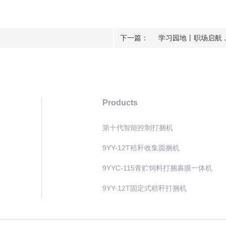
下一篇：
学习园地丨职场启航
Products
第十代智能控制打捆机
9YY-12T秸秆收集圆捆机
9YYC-115青贮饲料打捆裹膜一体机
9YY-12T固定式秸秆打捆机