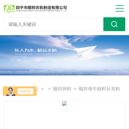
首页
>
产品中心
> >
顺邦饲料
> 顺邦母牛精料补充料