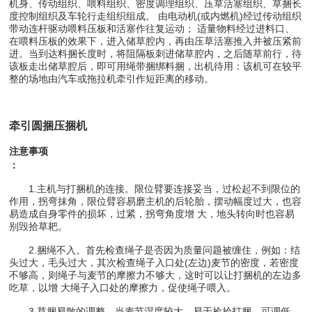
机身、传动组织、喂料组织、密度调理组织、压草活塞组织、草捆长
度控制组织及车轮行走组织组成。 由电动机(或内燃机)经过传动组织
带动连杆驱动喂料压板和活塞作往复运动； 适量物料经过进料口、
在喂料压板的效果下，进入储草腔内，再由压草活塞推入并被压紧前
进。当到达料捆长度时，将阻隔板刺进储草腔内，之后随草前行，待
该板走出储草腔后，即可用绳带捆绑料捆，出机待用：该机可在较平
整的场地由汽车或拖拉机牵引作短距离的移动。
牵引圆捆压捆机
注意事项
：
1.主机与打捆机的连接。限位臂要连接妥当，过松起不到限位的
作用，拐弯抹角，限位臂容易磨主机的后轮胎，摆动幅度过大，也容
易造成自身零件的损坏，过紧，拐弯角度增 大，地头转向时也容易
别毁拾草耙。
2.捆绳不入。首先检查绳子是否因为质量问题被缠住，例如：结
头过大，毛头过大，其次检查绳子入口处(左边)麦节的密度，若密度
不够高，则绳子与麦节的摩擦力不够大，这时可以让打捆机的左边多
吃草，以增 大绳子入口处的摩擦力，促使绳子喂入。
3.草捆易散的调整。当麦节湿度较大，易于捡拾打捆，可调低