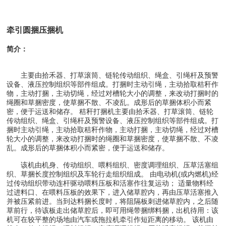
牵引圆捆压捆机
简介：
主要由拾禾器、打草滚筒、链轮传动组织、绳盒、引绳杆及预警
设备、液压控制组织等部件组成。打捆时主动引绳，主动拾取秸秆作
物，主动打捆，主动切绳，经过对槽轮大小的调整，来改动打捆时的
绳圈和草捆密度，使草捆不散、不凌乱。成形后的草捆体积小而紧
密，便于运送和储存。 秸秆打捆机主要由拾禾器、打草滚筒、链轮
传动组织、绳盒、引绳杆及预警设备、液压控制组织等部件组成。打
捆时主动引绳，主动拾取秸秆作物，主动打捆，主动切绳，经过对槽
轮大小的调整，来改动打捆时的绳圈和草捆密度，使草捆不散、不凌
乱。成形后的草捆体积小而紧密，便于运送和储存。
该机由机身、传动组织、喂料组织、密度调理组织、压草活塞组
织、草捆长度控制组织及车轮行走组织组成。 由电动机(或内燃机)经
过传动组织带动连杆驱动喂料压板和活塞作往复运动； 适量物料经
过进料口、在喂料压板的效果下，进入储草腔内，再由压草活塞推入
并被压紧前进。当到达料捆长度时，将阻隔板刺进储草腔内，之后随
草前行，待该板走出储草腔后，即可用绳带捆绑料捆，出机待用：该
机可在较平整的场地由汽车或拖拉机牵引作短距离的移动。 该机由