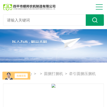
首页
>
产品中心
> >
圆捆打捆机
> 牵引圆捆压捆机