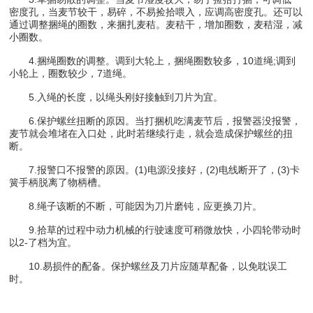
密度孔，当麦节较干，易碎，不易捡拾喂入，应调高密度孔。还可以
通过调整捆绳的圈数，来捆扎麦秸。麦秸干，增加圈数，麦秸湿，减
小圈数。
4.捆绳圈数的调整。调到大轮上，捆绳圈数较多，10道绳;调到
小轮上，圈数较少，7道绳。
5.入绳的长度，以绳头刚好接触到刀片为宜。
6.保护螺丝扭断的原因。当打捆机吃满麦节后，报警器没报警，
麦节就会堆堵在入口处，此时若继续行走，就会造成保护螺丝的扭
断。
7.报警口不报警的原因。(1)电源没接好，(2)电线断开了，(3)卡
簧手柄脱离了物柄槽。
8.绳子该断的不断，可能因为刀片磨钝，应更换刀片。
9.拾草的过程中动力机械的行驶速度可稍微放快，小四轮带动时
以2-了档为宜。
10.易损件的配备。保护螺丝及刀片应随草配备，以免耽误工
时。