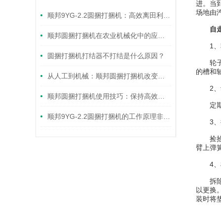
进。当
场地由
顺邦9YG-2.2圆捆打捆机：高效离田利器，解锁秸秆综合利用新路径
自
顺邦圆捆打捆机在农业机械化中的应用优势
1、
圆捆打捆机打结器不打结是什么原因？
轮子轴
的槽和
从人工到机械：顺邦圆捆打捆机改变了什么？
2、
顺邦圆捆打捆机使用技巧：保持高效与安全
定期检
顺邦9YG-2.2圆捆打捆机的工作原理非常简单而高效
3、捡
捡拾器
臂上弹
4、
拆除柱
以更换
装时将