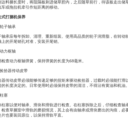
到达料捆长度时，将阻隔板刺进储草腔内，之后随草前行，待该板走出储
汽车或拖拉机牵引作短距离的移动。
走式打捆机保养
轮子轴承
承应每年拆卸、清理、重新组装。使用高品质的轮子润滑脂，在转动轮
轴上的开尾销孔对准，安装开尾销。
动力枢轴
查动力枢轴弹簧，保持弹簧的长度为68毫米。
拾器传动皮带
传动皮带必须能够传递足够的扭矩来驱动捡拾器，过载时必须能打滑以
簧的长度决定的。日常使用时必须保持皮带的清洁，不得沾有黄油和机油
柱塞
塞以便对轴承、滑块和滑轨进行检查。在柱塞拆除之后，仔细检查轴承
。检查草捆室中滑轨的磨损情况，其上会有由轴承或滑块磨出的沟痕，必
垫片也要装回原位，以保持滑轨平直。