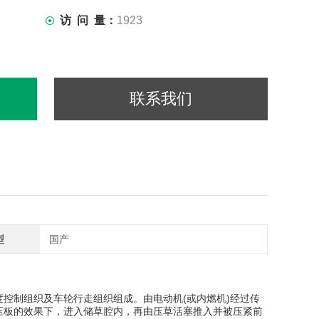
访 问 量：
1923
联系我们
型
国产
制组织及车轮行走组织组成。由电动机(或内燃机)经过传
压板的效果下，进入储草腔内，再由压草活塞推入并被压紧前