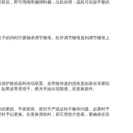
草腔后，即可用绳带捆绑料捆，出机待用：该机可在较平整的
子的同时拧紧轴承调节螺母。松开调节螺母直到调节螺母上
保护捡拾器和传动装置。皮带能传递的扭矩是由装在张紧轮
。如果皮带变得干、硬并开始出现裂缝，应更换新件。
的磨损、平面斑痕、密封不严或运转不畅等问题，必要时予
要时予以更换。在更换滑轨时，若它用垫片垫着，要确保在安