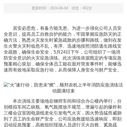
更新时间：2024-06-04
浏览：452次
居安必思危，有备方能无患。为进一步强化公司人员安
全意识，提高员工自救自护的能力，牢固掌握应急防灾的正
确方法，熟悉火灾发生时紧急疏散的步骤和路线，做到在发
生火警火灾时临危不乱，有序、迅速地按照消防逃生路线安
全疏散，确保生命安全，5月24日下午，公司组织了一场消
防安全意识的火灾应急演练。此次演练依据既定的专项应急
预案精心策划，确保全体员工能在面对突发事件时，能够迅
速而有效地采取应急行动，从而保障人身安全与财产安全。
本次演练主要场地在铆焊车间和综合办公楼内举行，分
别模拟车间乙炔瓶、氧气瓶摆放不规范，泄漏引起的爆炸和
三楼会议室因电源线老化引发电气火灾，因火势迅猛而威胁
到了员工的生命财产安全，公司应急救援组迅速响应，即刻
启动应急预案，高效组织现场人员进行灭火自救、紧急疏