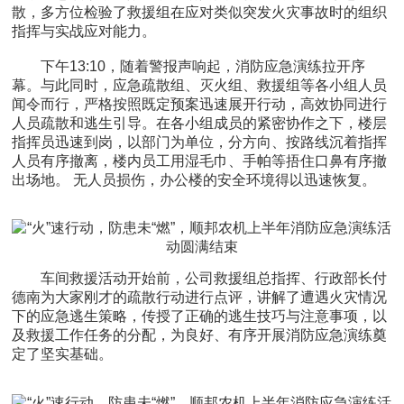
散，多方位检验了救援组在应对类似突发火灾事故时的组织
指挥与实战应对能力。
下午13:10，随着警报声响起，消防应急演练拉开序
幕。与此同时，应急疏散组、灭火组、救援组等各小组人员
闻令而行，严格按照既定预案迅速展开行动，高效协同进行
人员疏散和逃生引导。在各小组成员的紧密协作之下，楼层
指挥员迅速到岗，以部门为单位，分方向、按路线沉着指挥
人员有序撤离，楼内员工用湿毛巾、手帕等捂住口鼻有序撤
出场地。 无人员损伤，办公楼的安全环境得以迅速恢复。
车间救援活动开始前，公司救援组总指挥、行政部长付
德南为大家刚才的疏散行动进行点评，讲解了遭遇火灾情况
下的应急逃生策略，传授了正确的逃生技巧与注意事项，以
及救援工作任务的分配，为良好、有序开展消防应急演练奠
定了坚实基础。