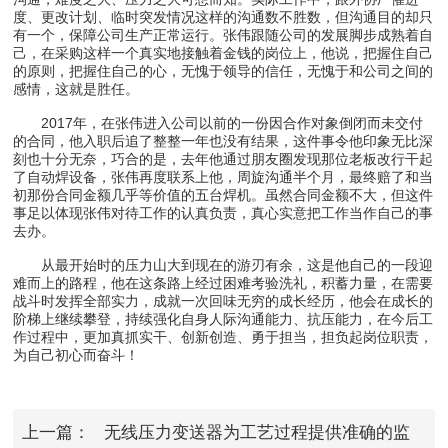
度、更改计划、临时突发情况这样的沟通数不胜数，但沟通目的却只
有一个，保障公司生产正常运行。张伟跟随公司的发展脚步成熟着自
己，在采购这样一个真实地接触着金钱的岗位上，他说，把握住自己
的原则，把握住自己的心，无愧于领导的信任，无愧于和公司之间的
感情，这就是胜任。
2017年，在张伟进入公司以前的一份因合作对象倒闭而未交付
的合同，他入职后追了整整一年也没有结果，这件事令他印象无比深
刻也十分无奈，巧合的是，去年他通过朋友圈发现那位老板改行干起
了自动焊设备，张伟再度联系上他，周旋沟通半个月，最终赔了和当
初那份合同金额几乎等价值的五台焊机。虽然合同金额不大，但这件
事足以体现张伟对待工作的认真负责，真心实意把工作当作自己的事
去办。
从最开始时的压力山大到现在的游刃有余，这是他自己的一段迎
难而上的路程，他在这条路上经过困难考验洗礼，积蓄力量，在需要
战斗时发挥全部实力，成就一次回味无穷的成长经历，他会在成长的
阶梯上继续攀登，持续强化自身人际沟通能力、抗压能力，在今后工
作过程中，更加真抓实干、创新创造、勇于担当，担负起岗位职责，
为自己初心而奋斗！
上一篇：
无线压力变送器为工艺过程提供准确的监