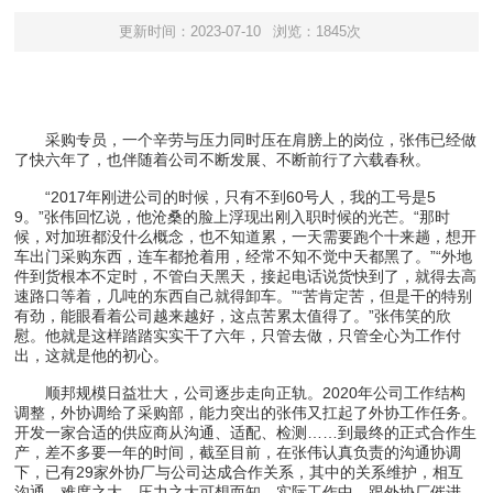
更新时间：2023-07-10
浏览：1845次
采购专员，一个辛劳与压力同时压在肩膀上的岗位，张伟已经做
了快六年了，也伴随着公司不断发展、不断前行了六载春秋。
“2017年刚进公司的时候，只有不到60号人，我的工号是5
9。”张伟回忆说，他沧桑的脸上浮现出刚入职时候的光芒。“那时
候，对加班都没什么概念，也不知道累，一天需要跑个十来趟，想开
车出门采购东西，连车都抢着用，经常不知不觉中天都黑了。”“外地
件到货根本不定时，不管白天黑天，接起电话说货快到了，就得去高
速路口等着，几吨的东西自己就得卸车。”“苦肯定苦，但是干的特别
有劲，能眼看着公司越来越好，这点苦累太值得了。”张伟笑的欣
慰。他就是这样踏踏实实干了六年，只管去做，只管全心为工作付
出，这就是他的初心。
顺邦规模日益壮大，公司逐步走向正轨。2020年公司工作结构
调整，外协调给了采购部，能力突出的张伟又扛起了外协工作任务。
开发一家合适的供应商从沟通、适配、检测……到最终的正式合作生
产，差不多要一年的时间，截至目前，在张伟认真负责的沟通协调
下，已有29家外协厂与公司达成合作关系，其中的关系维护，相互
沟通，难度之大、压力之大可想而知。实际工作中，跟外协厂催进