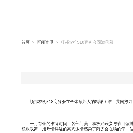
首页
>
新闻资讯
> 顺邦农机518商务会圆满落幕
顺邦农机518商务会在全体顺邦人的精诚团结、共同努力
一月有余的准备时间，各部门员工积极踊跃参与节目编排脚
载歌载舞，用热情洋溢的高亢激情感染了商务会在场的每一