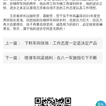
则，在铆焊车间的两年，他从焊工转为铆工再做到班长，他的进步之
快、进步之多足以显现王庆春自强不息的工作态度以及工作理想。
王庆春班长以能吃苦、愿耐劳，苦干实干作风赢得2021年度优
秀班组长奖项。回想他初任铆焊车间班长时，也曾压力巨大，但压力
再大也要撑住、担子再重也得坚持。诚恳努力的前行，必定收获斑斓
果实。明天，属于他的进步空间是无限的！
上一篇：
下料车间张旭：工作态度一定是决定产品
质量的关键
下一篇：
喷漆车间孟德利：在八一军旗指引下不断
向前