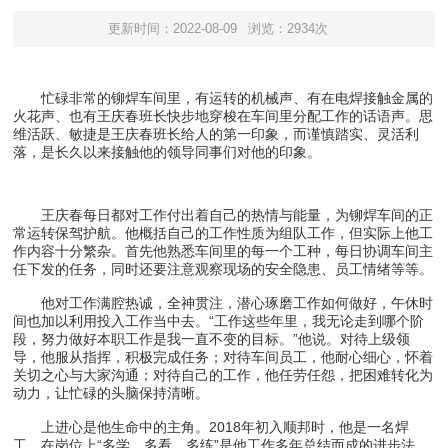
更新时间：2022-08-09
浏览：2934次
忙碌非常的铆焊车间里，有运转的机械声、有在电焊接触金属的
火花声、也有王庆春班长快步地穿梭在车间里分配工作的话语声。思
维活跃、敏捷是王庆春班长给人的第一印象，而谨慎踏实、灵活利
落，是长久以来接触他的领导同事们对他的印象。
王庆春每日都对工作付出着自己的热情与能量，为铆焊车间的正
常运转保驾护航。他概括自己的工作性质为组队工作，但实际上他工
作内容十分繁杂。首先他熟悉车间里的每一个工种，每日协调车间主
任下发的任务，同时还要注意观察现场的安全隐患、员工情绪等等。
他对工作满腔热诚，全神贯注，潜心琢磨工作如何做好，午休时
间也加以利用投入工作当中去。“工作这些年里，我无论走到哪个阶
段，努力做好本职工作是我一直不变的目标。”他说。对待上级领
导，他服从指挥，积极完成任务；对待车间员工，他耐心细心，怀着
关切之心与大家沟通；对待自己的工作，他任劳任怨，把困难转化为
动力，让忙碌的头脑保持清晰。
上进心是他生命中的主角。2018年初入顺邦时，他是一名焊
工。在岗位上“多学、多看、多练”是他工作多年总结而成的进步法