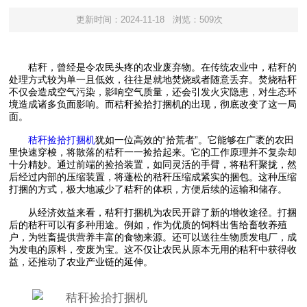
更新时间：2024-11-18
浏览：509次
秸秆，曾经是令农民头疼的农业废弃物。在传统农业中，秸秆的
处理方式较为单一且低效，往往是就地焚烧或者随意丢弃。焚烧秸秆
不仅会造成空气污染，影响空气质量，还会引发火灾隐患，对生态环
境造成诸多负面影响。而秸秆捡拾打捆机的出现，彻底改变了这一局
面。
秸秆捡拾打捆机
犹如一位高效的“拾荒者”。它能够在广袤的农田
里快速穿梭，将散落的秸秆一一捡拾起来。它的工作原理并不复杂却
十分精妙。通过前端的捡拾装置，如同灵活的手臂，将秸秆聚拢，然
后经过内部的压缩装置，将蓬松的秸秆压缩成紧实的捆包。这种压缩
打捆的方式，极大地减少了秸秆的体积，方便后续的运输和储存。
从经济效益来看，秸秆打捆机为农民开辟了新的增收途径。打捆
后的秸秆可以有多种用途。例如，作为优质的饲料出售给畜牧养殖
户，为牲畜提供营养丰富的食物来源。还可以送往生物质发电厂，成
为发电的原料，变废为宝。这不仅让农民从原本无用的秸秆中获得收
益，还推动了农业产业链的延伸。