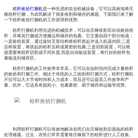
秸秆捡拾打捆机
是一种先进的农业机械设备，它可以高效地将庄
稼秸秆打捆，为农民解决了很多收割和储存的难题。下面我们来了解
一下秸秆捡拾打捆机的工作原理和优势。
秸秆打捆机利用先进的机械技术，可以在庄稼收割后自动捡拾秸
秆，并将其打捆成方便搬运和储存的包裹。它主要由四个部分组成：
一是捡秸装置，通过旋转叉形结构将秸秆抓起并送入机器内部;二是
压榨装置，将抓起的秸秆压榨成紧密的包裹;三是切割装置，可以根
据需要将秸秆切割成不同长度;四是自动输送装置，将打好的秸秆包
裹输送到储存区。
秸秆打捆机的工作效率非常高，它可以在短时间内完成大量秸秆
的捡拾和打捆工作。相比于传统的人工收割和打捆方式，秸秆打捆机
不仅可以大大节省时间和人力成本，而且还可以提高工作效率和产
量。此外，它还具有损耗小、包裹紧密、易于储存和运输等优势。
利用秸秆打捆机可以有效地解决农民们在庄稼收割后面临的秸秆
处理难题。过去，农民们常常需要将庄稼留下的秸秆进行人工收集、