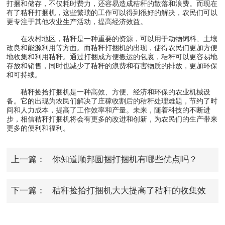
打捆和储存，不仅耗时费力，还容易造成秸秆的散落和浪费。而现在
有了秸秆打捆机，这些繁琐的工作可以得到很好的解决，农民们可以
更专注于其他农业生产活动，提高经济效益。
在农村地区，秸秆是一种重要的资源，可以用于动物饲料、土壤
改良和能源利用等方面。而秸秆打捆机的出现，使得农民们更加方便
地收集和利用秸秆。通过打捆成方便搬运的包裹，秸秆可以更容易地
存放和销售，同时也减少了秸秆的浪费和有害物质的排放，更加环保
和可持续。
秸秆捡拾打捆机是一种高效、方便、经济和环保的农业机械设
备。它的出现为农民们解决了庄稼收割后的秸秆处理难题，节约了时
间和人力成本，提高了工作效率和产量。未来，随着科技的不断进
步，相信秸秆打捆机将会有更多的改进和创新，为农民们的生产带来
更多的便利和福利。
上一篇：
你知道顺邦圆捆打捆机有哪些优点吗？
下一篇：
秸秆捡拾打捆机大大提高了秸秆的收集效
率和质量