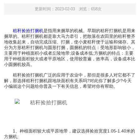
更新时间：2023-02-03
浏览：658次
秸秆捡拾打捆机
是指用来捆草的机械。早期的秸秆打捆机是用来
捆草的。秸秆打捆机都是靠大马力牵引，把散落在农田里的秸秆整齐
地收集起来，自动完成压缩、打捆，使小麦秸秆便于运输和储存。其
分为方形秸秆打捆机与圆形打捆，圆捆机的特点：受地形影响较小，
主要用于种植面积小或者丘陵地带;设备成本低;方捆机的特点：主要
用于种植面积较大或者平原地区，使用较普遍，效率高，设备成本比
小圆捆机较高。
秸秆捡拾打捆机广泛的应用于农业中，那但是很多人对它都不了
解，那选择秸秆打捆机跟地块面积有关系吗?对此你了解多少?今天
小编就这个问题给你普及一下有关信息，希望对你有帮助。
1、种植面积较大或平原地带，建议选择捡拾宽度1.05-1.40米的
方捆机;