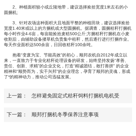
2、种植面积较小或丘陵地带，建议选择捡拾宽度1米左右的小
圆捆机;
3、针对农场这种面积大且地面平整的种植田块，建议选择捡拾
宽度1.40米或以上的方捆机或大型圆捆机。据调查，圆捆秸秆打捆机
每小时作业4-6亩，每亩能捡拾麦秸500公斤;方捆秸秆打捆机在小麦
收割后，由辅助设备搂草机负责集中秸秆，然后逐行进行打捆作业。
每天作业面积达500余亩，日回收秸秆100余吨。
抱着“变废为宝、节能高效"的初心，顺邦农机自2012年成立以
来，一直致力于专业化秸秆处理设备的研发，始终坚持发扬“孝善、
责任、创新、求精"的企业文化，打造“精诚团结，敢打善拼" 的企业
精神和“顺势而为，实干兴邦"的企业理念，孕育了顺邦的灵魂，形成
了*的精神动力，推动公司迅猛发展。
上一篇：
怎样避免固定式秸秆饲料打捆机电机受
损？
下一篇：
顺邦打捆机冬季保养注意事项