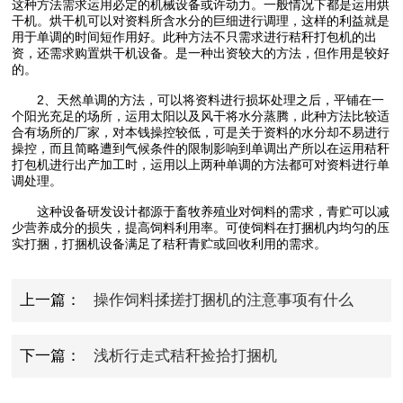
这种方法需求运用必定的机械设备或许动力。一般情况下都是运用烘
干机。烘干机可以对资料所含水分的巨细进行调理，这样的利益就是
用于单调的时间短作用好。此种方法不只需求进行秸秆打包机的出
资，还需求购置烘干机设备。是一种出资较大的方法，但作用是较好
的。
2、天然单调的方法，可以将资料进行损坏处理之后，平铺在一
个阳光充足的场所，运用太阳以及风干将水分蒸腾，此种方法比较适
合有场所的厂家，对本钱操控较低，可是关于资料的水分却不易进行
操控，而且简略遭到气候条件的限制影响到单调出产所以在运用秸秆
打包机进行出产加工时，运用以上两种单调的方法都可对资料进行单
调处理。
这种设备研发设计都源于畜牧养殖业对饲料的需求，青贮可以减
少营养成分的损失，提高饲料利用率。可使饲料在打捆机内均匀的压
实打捆，打捆机设备满足了秸秆青贮或回收利用的需求。
上一篇：
操作饲料揉搓打捆机的注意事项有什么
呢?
下一篇：
浅析行走式秸秆捡拾打捆机