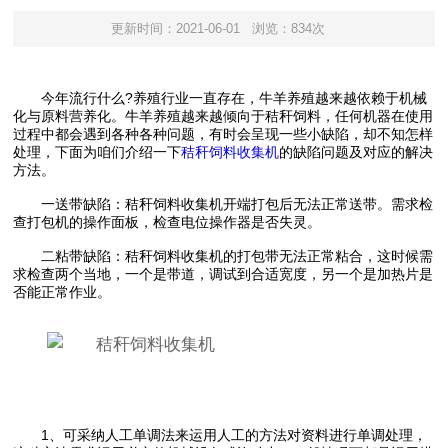
更新时间：2021-06-01
浏览：834次
今年流行什么?养殖行业一直存在，牛羊养殖越来越依赖于机械
化与原料营养化。牛羊养殖越来越倾向于秸秆饲料，任何机器在使用
过程中都会遇到各种各种问题，有时会呈现一些小缺陷，却不知怎样
处理，下面为咱们介绍一下
秸秆饲料收集机
的缺陷问题及对应的解决
方法。
一送带缺陷：秸秆饲料收集机开端打包后无法正常送带。需求检
查打包机的操作面板，检查电位操作器是否失灵。
二粘带缺陷：秸秆饲料收集机的打包带无法正常粘合，这时候需
求检查两个当地，一个是带道，调试到合适宽度，另一个是加热片是
否能正常作业。
1、可采纳人工单调法来运用人工的方法对资料进行单调处理，