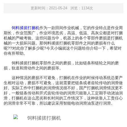
更新时间：2021-05-24
浏览：1134次
饲料揉搓打捆机
作为一款田间作业机械，它的作业特点是作业周
期长，作业范围广，作业环境恶劣，高温、低温、高灰尘都是对打捆
机械的严峻考验。这些问题当中，机器上的各个零部件磨损是打捆机
械的一大损坏问题。那饲料揉搓打捆机零部件之间的磨损有什么
呢??对此你了解多少呢?今天小编就这个问题给你介绍一下，希望对
你有所帮助。
饲料揉搓打捆机零部件之间的磨损，比如链条和链轮之间的磨
损，轨道和滑动件之间的磨损等。
这种情况的磨损不可避免，打捆机在作业的时候传动系统总要产
生相对运动，磨损不可避免，这就需要把链条或者齿轮传动的润滑做
好。实际工作中打捆机的润滑情况很不好，国产打捆机润滑情况更不
好，一般链条传动和开式齿轮传动的润滑只能靠人工定期手动浇油润
滑，打捆机在这么恶劣和长时间的工作情况下，这种依靠人工责任心
的润滑非常不可靠，所以建议采用智能电动润滑油泵进行润滑。