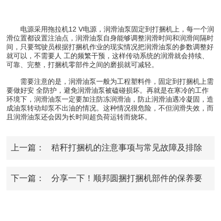
电源采用拖拉机12 V电源，润滑油泵固定到打捆机上，每一个润
滑位置都设置注油点，润滑油泵自身能够调整润滑时间和润滑间隔时
间，只要驾驶员根据打捆机作业的现实情况把润滑油泵的参数调整好
就可以，不需要人 工的频繁干预，这样传动系统的润滑就会持续、
可靠、完整，打捆机零部件之间的磨损就可减轻。
需要注意的是，润滑油泵一般为工程塑料件，固定到打捆机上需
要做好安 全防护，避免润滑油泵被磕碰损坏。再就是在寒冷的工作
环境下，润滑油泵一定要加注防冻润滑油，防止润滑油遇冷凝固，造
成油泵转动却泵不出油的情况。这种情况很危险，不但润滑失效，而
且润滑油泵还会因为长时间超负荷运转而烧坏。
上一篇：
秸秆打捆机的注意事项与常见故障及排除
方法
下一篇：
分享一下！顺邦圆捆打捆机部件的保养要
点